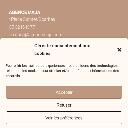
AGENCE MAJA
1 Place Saintes Scarbes
05 62 15 10 77
contact@agencemaja.com
Gérer le consentement aux
cookies
Pour offrir les meilleures expériences, nous utilisons des technologies
telles que les cookies pour stocker et/ou accéder aux informations des
appareils.
© 2022 pour l'agence Maja
Accepter
Mentions légales
Politique de confidentialité
Refuser
Conditions d'utilisation
Voir les préférences
Nos honoraires