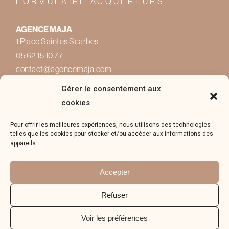
FORMULAIRE ACQUÉREURS
AGENCE MAJA
1 Place Saintes Scarbes
05 62 15 10 77
contact@agencemaja.com
Gérer le consentement aux
cookies
Pour offrir les meilleures expériences, nous utilisons des technologies
telles que les cookies pour stocker et/ou accéder aux informations des
appareils.
© 2022 pour l'agence Maja
Accepter
Mentions légales
Politique de confidentialité
Refuser
Conditions d'utilisation
Voir les préférences